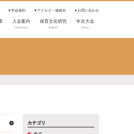
学会規約
アクセス・連絡先
お問い合わせ
要
入会案内
保育文化研究
年次大会
Admission
Bulletin
Event
論文投稿方法につ
いて
投稿・執筆要領
倫理的配慮につい
て
編集委員
編集委員会規程
審査の基本方針
審査規程
カテゴリ
全て