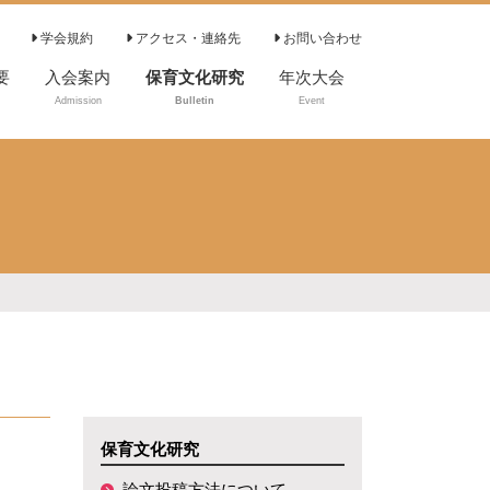
学会規約
アクセス・連絡先
お問い合わせ
要
入会案内
保育文化研究
年次大会
Admission
Bulletin
Event
論文投稿方法につ
いて
投稿・執筆要領
倫理的配慮につい
て
編集委員
編集委員会規程
審査の基本方針
審査規程
保育文化研究
論文投稿方法について