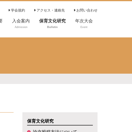
学会規約
アクセス・連絡先
お問い合わせ
要
入会案内
保育文化研究
年次大会
Admission
Bulletin
Event
論文投稿方法につ
いて
投稿・執筆要領
倫理的配慮につい
て
編集委員
編集委員会規程
審査の基本方針
審査規程
保育文化研究
論文投稿方法について